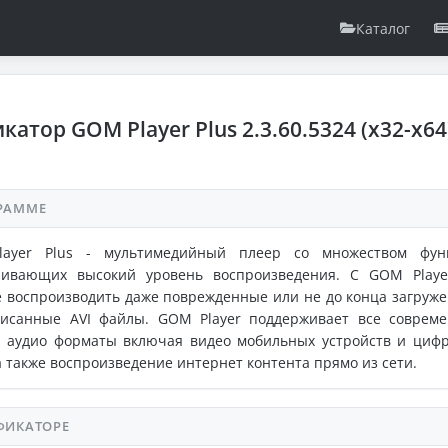
Каталог
катор GOM Player Plus 2.3.60.5324 (x32-x6
РАММЕ
ayer Plus - мультимедийный плеер со множеством фун
чивающих высокий уровень воспроизведения. С GOM Play
 воспроизводить даже поврежденные или не до конца загруж
писанные AVI файлы. GOM Player поддерживает все соврем
и аудио форматы включая видео мобильных устройств и циф
а также воспроизведение интернет контента прямо из сети.
ФИКАТОРЕ