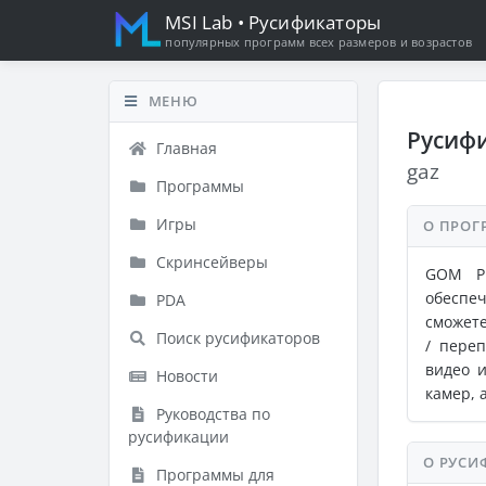
MSI Lab
• Русификаторы
популярных программ всех размеров и возрастов
МЕНЮ
Русифи
Главная
gaz
Программы
Игры
О ПРОГ
Скринсейверы
GOM Pl
обеспе
PDA
сможете
Поиск русификаторов
/ пере
видео 
Новости
камер, 
Руководства по
русификации
О РУСИ
Программы для