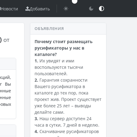
Новости
Добавить
ОБЪЯВЛЕНИЯ
4)
от
Почему стоит размещать
русификаторы у нас в
каталоге?
1.
Их увидят и ими
воспользуются тысячи
пользователей.
кций,
2.
Гарантия сохранности
er Вы
Вашего русификатора в
енные
каталоге до тех пор, пока
енные
проект жив. Проект существует
ровых
уже более 25 лет – выводы
делайте сами.
3.
Наш сервер доступен 24
часа в сутки, 7 дней в неделю.
4.
Скачивание русификаторов