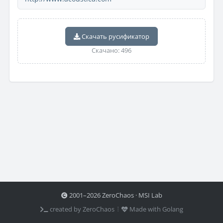
Скачать русификатор
Скачано: 496
2001–2026 ZeroChaos · MSI Lab
created by ZeroChaos ⦙
Made with Golang