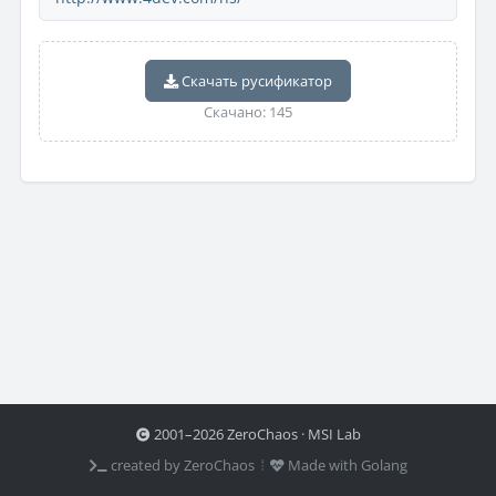
Скачать русификатор
Скачано: 145
2001–2026 ZeroChaos · MSI Lab
created by ZeroChaos ⦙
Made with Golang