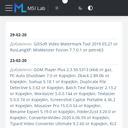
MSI Lab
29-02-20
Добавлено:
GiliSoft Video Watermark Tool 2019.03.27
от
RusLangXP
,
MixMeister Fusion 7.7.0.1
от
petro63
23-02-20
Добавлено:
GOM Player Plus 2.3.50.5313 (x64)
от
gaz
,
PC Auto Shutdown 7.0
от
Kopejkin
,
Zback 2.89.0b
от
Kopejkin
,
Ssetup 5.18.1
от
Kopejkin
,
Duplicate File
Detective 6.3.62
от
Kopejkin
,
Batch Text Replacer 2.13.2
от
Kopejkin
,
Wordaizer 5.0.0.144
от
Kopejkin
,
Textaizer
5.0.0.74
от
Kopejkin
,
Screenshot Captor Portable 4.36.2
от
Kopejkin
,
Mosaizer Pro 15.0.0.54
от
Kopejkin
,
Rename Expert 5.19.0
от
Kopejkin
,
Folder2List 3.20.0
от
Kopejkin
,
Converter4Video 2020.6.06.59
от
Kopejkin
,
Tipard Video Converter Ultimate 9.2.60
от
Kopejkin
,
KLS