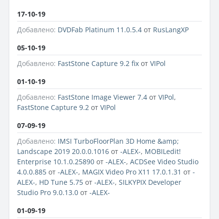
17-10-19
Добавлено:
DVDFab Platinum 11.0.5.4
от
RusLangXP
05-10-19
Добавлено:
FastStone Capture 9.2 fix
от
VIPol
01-10-19
Добавлено:
FastStone Image Viewer 7.4
от
VIPol
,
FastStone Capture 9.2
от
VIPol
07-09-19
Добавлено:
IMSI TurboFloorPlan 3D Home &amp;
Landscape 2019 20.0.0.1016
от
-ALEX-
,
MOBILedit!
Enterprise 10.1.0.25890
от
-ALEX-
,
ACDSee Video Studio
4.0.0.885
от
-ALEX-
,
MAGIX Video Pro X11 17.0.1.31
от
-
ALEX-
,
HD Tune 5.75
от
-ALEX-
,
SILKYPIX Developer
Studio Pro 9.0.13.0
от
-ALEX-
01-09-19