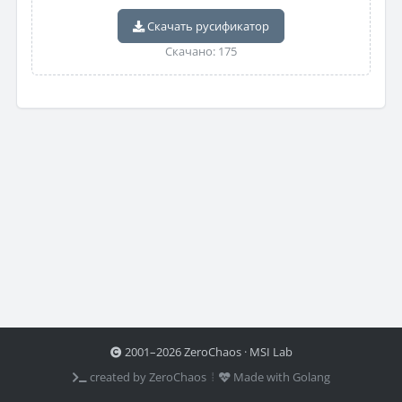
Скачать русификатор
Скачано: 175
2001–2026 ZeroChaos · MSI Lab
created by ZeroChaos ⦙
Made with Golang