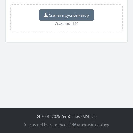
Скачать русификатор
Скачано: 140
2001–2026 ZeroChaos · MSI Lab
created by ZeroChaos ⦙
Made with Golang