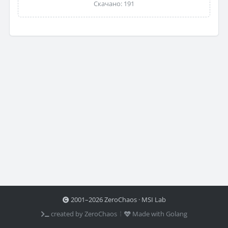
Скачано: 191
2001–2026 ZeroChaos · MSI Lab
created by ZeroChaos ⦙
Made with Golang