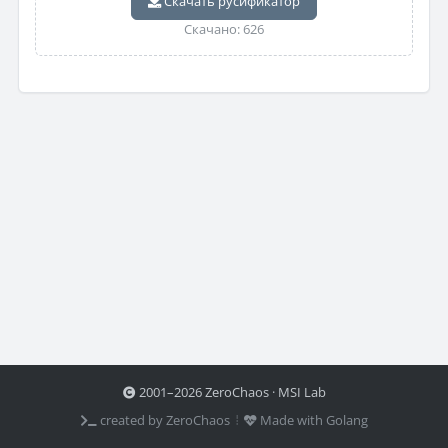
Скачать русификатор
Скачано: 626
2001–2026 ZeroChaos · MSI Lab
created by ZeroChaos ⦙
Made with Golang