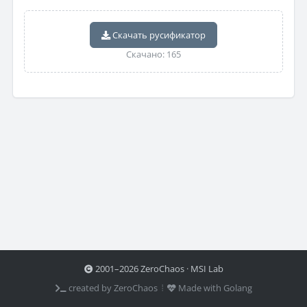
Скачать русификатор
Скачано: 165
2001–2026 ZeroChaos · MSI Lab
created by ZeroChaos ⦙
Made with Golang