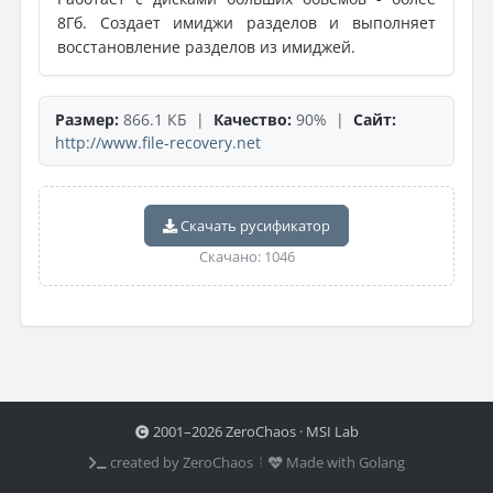
8Гб. Создает имиджи разделов и выполняет
восстановление разделов из имиджей.
Размер:
866.1 КБ |
Качество:
90% |
Сайт:
http://www.file-recovery.net
Скачать русификатор
Скачано: 1046
2001–2026 ZeroChaos · MSI Lab
created by ZeroChaos ⦙
Made with Golang