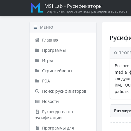
MSI Lab
• Русификаторы
популярных программ всех размеров и возрастов
МЕНЮ
Русифи
Главная
Программы
О ПРОГ
Игры
Высоко
Скринсейверы
media 
следующ
PDA
RM, Qu
Поиск русификаторов
работы 
Новости
Размер:
Руководства по
русификации
Программы для