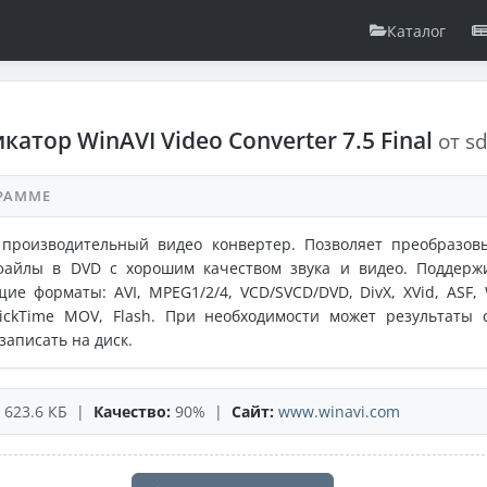
Каталог
катор WinAVI Video Converter 7.5 Final
от s
РАММЕ
 производительный видео конвертер. Позволяет преобразов
файлы в DVD с хорошим качеством звука и видео. Поддерж
ие форматы: AVI, MPEG1/2/4, VCD/SVCD/DVD, DivX, XVid, ASF,
ickTime MOV, Flash. При необходимости может результаты 
записать на диск.
623.6 КБ |
Качество:
90% |
Сайт:
www.winavi.com