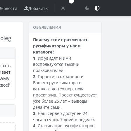
Новости
Добавить
ОБЪЯВЛЕНИЯ
doleg
Почему стоит размещать
русификаторы у нас в
каталоге?
1.
Их увидят и ими
воспользуются тысячи
ывать
пользователей.
ивает
2.
Гарантия сохранности
 WMV,
Вашего русификатора в
своей
каталоге до тех пор, пока
проект жив. Проект существует
уже более 25 лет – выводы
делайте сами.
3.
Наш сервер доступен 24
часа в сутки, 7 дней в неделю.
4.
Скачивание русификаторов