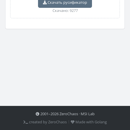
Скачать русификатор
Скачано: 9277
2001–2026 ZeroChaos · MSI Lab
created by ZeroChaos ⦙
Made with Golang