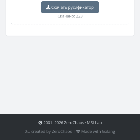
Скачать русификатор
Скачано: 223
2001–2026 ZeroChaos · MSI Lab
created by ZeroChaos ⦙
Made with Golang