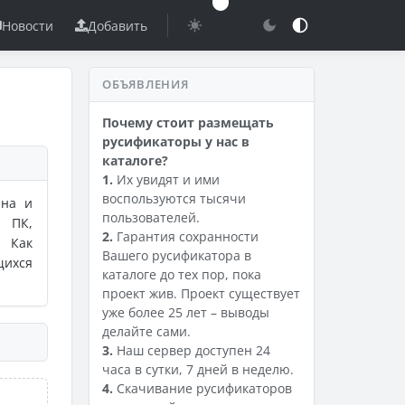
Новости
Добавить
ОБЪЯВЛЕНИЯ
Почему стоит размещать
русификаторы у нас в
каталоге?
1.
Их увидят и ими
воспользуются тысячи
пна и
пользователей.
а ПК,
2.
Гарантия сохранности
. Как
Вашего русификатора в
щихся
каталоге до тех пор, пока
проект жив. Проект существует
уже более 25 лет – выводы
делайте сами.
3.
Наш сервер доступен 24
часа в сутки, 7 дней в неделю.
4.
Скачивание русификаторов