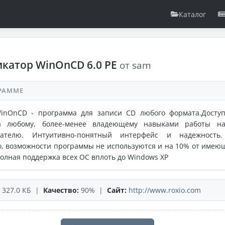
Каталог
катор WinOnCD 6.0 PE
от sam
РАММЕ
WinOnCD - программа для записи CD любого формата.Досту
а любому, более-менее владеющему навыками работы н
вателю. Интуитивно-понятный интерфейс и надежность
, возможности программы не используются и на 10% от имею
Полная поддержка всех ОС вплоть до Windows XP
327.0 КБ |
Качество:
90% |
Сайт:
http://www.roxio.com