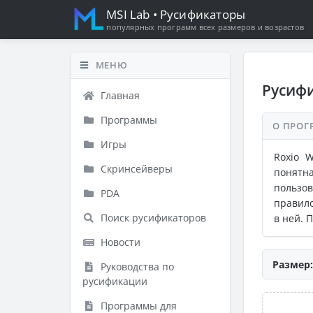
MSI Lab
• Русификаторы
популярных программ всех размеров и возрастов
МЕНЮ
Русифи
Главная
Программы
О ПРОГ
Игры
Roxio 
Скринсейверы
понятн
пользо
PDA
правило
Поиск русификаторов
в ней. 
Новости
Размер:
Руководства по
русификации
Программы для