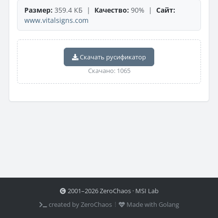
Размер:
359.4 КБ |
Качество:
90% |
Сайт:
www.vitalsigns.com
Скачать русификатор
Скачано: 1065
2001–2026 ZeroChaos · MSI Lab
created by ZeroChaos ⦙
Made with Golang