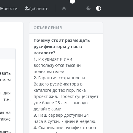
Новости
Добавить
ОБЪЯВЛЕНИЯ
Почему стоит размещать
русификаторы у нас в
каталоге?
1.
Их увидят и ими
воспользуются тысячи
пользователей.
вать
2.
Гарантия сохранности
анием
Вашего русификатора в
каталоге до тех пор, пока
т для
проект жив. Проект существует
 т.н.
уже более 25 лет – выводы
делайте сами.
вы на
3.
Наш сервер доступен 24
также
часа в сутки, 7 дней в неделю.
4.
Скачивание русификаторов
лнять