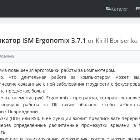
Каталог
катор ISM Ergonomix 3.7.1
от Kirill Borisenko
РАММЕ
мма повышения эргогомики работы за компьютером.
но, что длительная работа за компьютером может выз
ческие связанные с ней заболевания (трудности с фокусиров
на предметах, боль в
ечах, онемение рук). Ergonomix - программа, которая составляе
спорядок работы за ПК таким образом, чтобы избежать
ных Повреждений
узки (ППН или RSI). В её функции входит предписывать переры
через определённые расчитанные промежутки времени, а 
ать
бляющие и тонизирующие упражнения, которые можно выпо