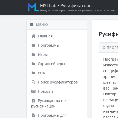
MSI Lab
• Русификаторы
популярных программ всех размеров и возрастов
МЕНЮ
Русифи
Главная
Программы
О ПРОГ
Игры
Програ
Скринсейверы
Извест
специфи
PDA
зрения 
Поиск русификаторов
шее, пл
вас ра
Новости
Повтор
от Нагр
Руководства по
отдых 
русификации
назнач
Программы для
рассла