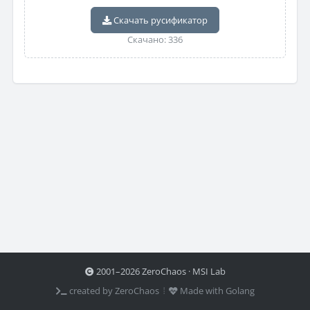
Скачать русификатор
Скачано: 336
2001–2026 ZeroChaos · MSI Lab
created by ZeroChaos ⦙
Made with Golang