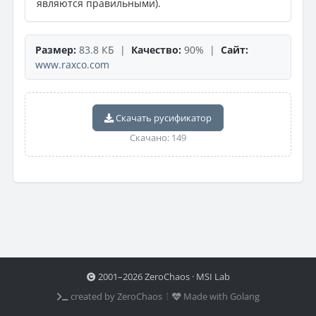
являются правильными).
Размер:
83.8 КБ |
Качество:
90% |
Сайт:
www.raxco.com
Скачать русификатор
Скачано: 149
2001–2026 ZeroChaos · MSI Lab
created by ZeroChaos ⦙
Made with Golang