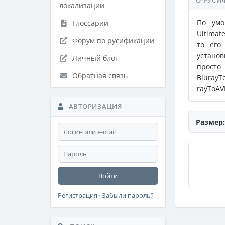
О РУСИ
локализации
По умо
Глоссарии
Ultimat
Форум по русификации
то его
установ
Личный блог
просто
Обратная связь
BlurayT
rayToAV
АВТОРИЗАЦИЯ
Размер:
Войти
Регистрация
·
Забыли пароль?