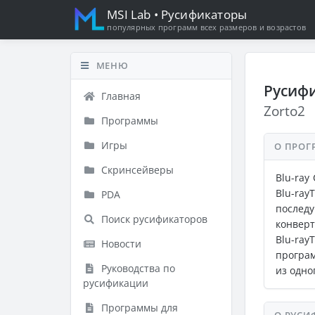
MSI Lab
• Русификаторы
популярных программ всех размеров и возрастов
МЕНЮ
Русифи
Главная
Zorto2
Программы
Игры
О ПРОГ
Скринсейверы
Blu-ray
Blu-ra
PDA
послед
Поиск русификаторов
конверт
Blu-ray
Новости
програм
Руководства по
из одно
русификации
Программы для