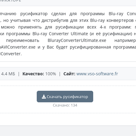
ФИКАТОРЕ
лчанию русификатор сделан для программы Blu-ray Conv
e, но учитывая что дистрибутив для этих Blu-ray конвертеров 
 можно применять для русификации всех 4-х программ: 
ки программы Blu-ray Converter Ultimate (и её русификации) 
 переименовать BlurayConverterUltimate.exe наприм
oAVIConverter.exe и у Вас будет русифицированная программа
IConverter.
4.4 МБ |
Качество:
100% |
Сайт:
www.vso-software.fr
Скачать русификатор
Скачано: 134