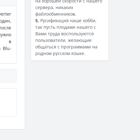
на хорошей скорости с нашего
сервера, никаких
erter
файлообменников.
5.
Русификация наше хобби,
один,
так пусть плодами нашего с
после
Вами труда воспользуются
нужно
пользователи, желающие
ер в
общаться с программами на
 Blu-
родном русском языке.