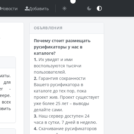
Новости
Добавить
ОБЪЯВЛЕНИЯ
т
Почему стоит размещать
русификаторы у нас в
каталоге?
1.
Их увидят и ими
воспользуются тысячи
пользователей.
маты.
2.
Гарантия сохранности
 для
Вашего русификатора в
er -
каталоге до тех пор, пока
еере.
проект жив. Проект существует
 всех
уже более 25 лет – выводы
овить
делайте сами.
3.
Наш сервер доступен 24
часа в сутки, 7 дней в неделю.
4.
Скачивание русификаторов