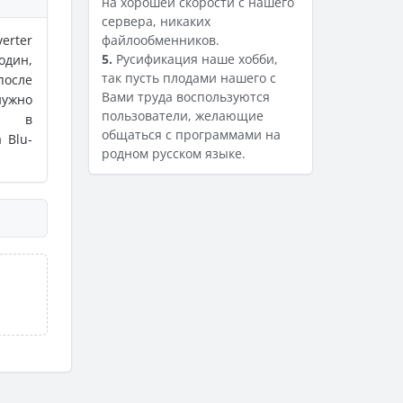
на хорошей скорости с нашего
сервера, никаких
erter
файлообменников.
5.
Русификация наше хобби,
один,
так пусть плодами нашего с
после
Вами труда воспользуются
нужно
пользователи, желающие
ер в
общаться с программами на
 Blu-
родном русском языке.