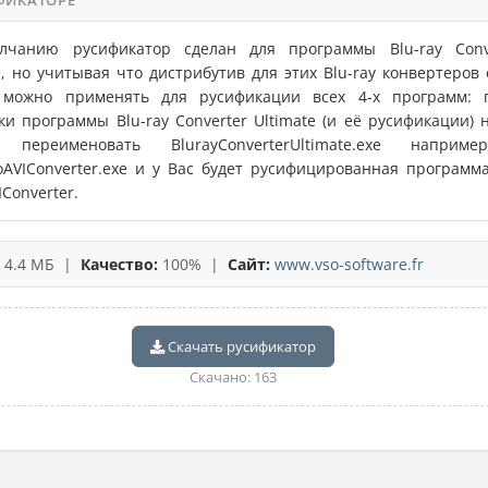
ФИКАТОРЕ
лчанию русификатор сделан для программы Blu-ray Conv
e, но учитывая что дистрибутив для этих Blu-ray конвертеров 
 можно применять для русификации всех 4-х программ: 
ки программы Blu-ray Converter Ultimate (и её русификации) 
 переименовать BlurayConverterUltimate.exe наприм
oAVIConverter.exe и у Вас будет русифицированная программа
IConverter.
4.4 МБ |
Качество:
100% |
Сайт:
www.vso-software.fr
Скачать русификатор
Скачано: 163