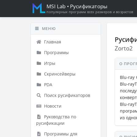
MSI Lab
• Русификаторы
популярных программ всех размеров и возрастов
МЕНЮ
Русифи
Главная
Zorto2
Программы
Игры
О ПРОГ
Скринсейверы
Blu-ray
Blu-ra
PDA
послед
Поиск русификаторов
конверт
Blu-ray
Новости
програм
Руководства по
из одно
русификации
Программы для