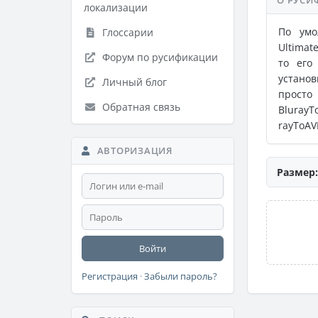
О РУСИ
локализации
По умо
Глоссарии
Ultimat
Форум по русификации
то его
установ
Личный блог
просто
Обратная связь
BlurayT
rayToAV
АВТОРИЗАЦИЯ
Размер:
Войти
Регистрация
·
Забыли пароль?