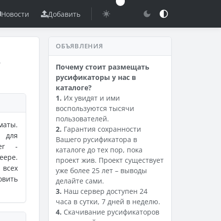
Новости
Добавить
ОБЪЯВЛЕНИЯ
т
Почему стоит размещать
русификаторы у нас в
каталоге?
1.
Их увидят и ими
воспользуются тысячи
пользователей.
маты.
2.
Гарантия сохранности
 для
Вашего русификатора в
er -
каталоге до тех пор, пока
еере.
проект жив. Проект существует
 всех
уже более 25 лет – выводы
овить
делайте сами.
3.
Наш сервер доступен 24
часа в сутки, 7 дней в неделю.
4.
Скачивание русификаторов