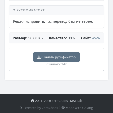
О РУСИФИКАТОРЕ
Решил исправить, т.к. перевод был не верен.
Размер:
567.8 КБ |
Качество:
90% |
Сайт:
www
Скачать русификатор
Скачано: 242
2001–2026 ZeroChaos · MSI Lab
created by ZeroChaos ⦙
Made with Golang