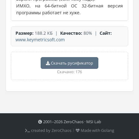
ИМХО, на 64-битной ОС 32-битная версия
программы работает не хуже.
Размер:
188.2 КБ |
Качество:
80% |
Сайт:
www.keymetricsoft.com
Скачать русификатор
Скачано: 176
2001–2026 ZeroChaos · MSI Lab
created by ZeroChaos ⦙
Made with Golang