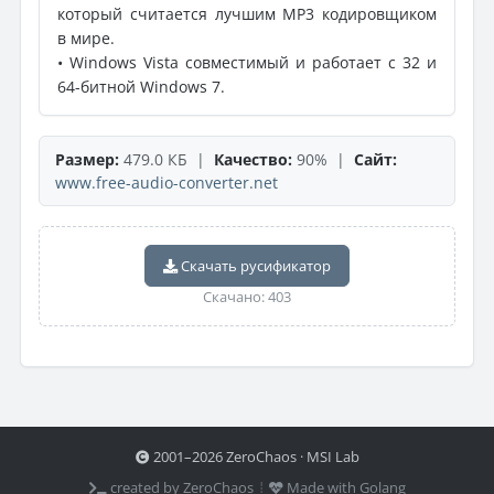
который считается лучшим MP3 кодировщиком
в мире.
• Windows Vista совместимый и работает с 32 и
64-битной Windows 7.
Размер:
479.0 КБ |
Качество:
90% |
Сайт:
www.free-audio-converter.net
Скачать русификатор
Скачано: 403
2001–2026 ZeroChaos · MSI Lab
created by ZeroChaos ⦙
Made with Golang