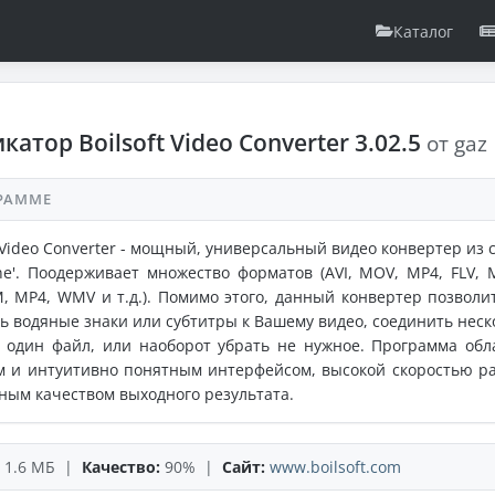
Каталог
катор Boilsoft Video Converter 3.02.5
от gaz
РАММЕ
t Video Converter - мощный, универсальный видео конвертер из 
-one'. Поодерживает множество форматов (AVI, MOV, MP4, FLV, 
, MP4, WMV и т.д.). Помимо этого, данный конвертер позволи
ь водяные знаки или субтитры к Вашему видео, соединить неск
 один файл, или наоборот убрать не нужное. Программа обл
м и интуитивно понятным интерфейсом, высокой скоростью р
ным качеством выходного результата.
1.6 МБ |
Качество:
90% |
Сайт:
www.boilsoft.com