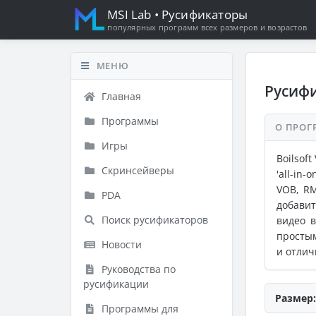
MSI Lab
• Русификаторы
популярных программ всех размеров и возрастов
МЕНЮ
Русифи
Главная
Программы
О ПРОГ
Игры
Boilsof
Скринсейверы
'all-in
VOB, RM
PDA
добавит
Поиск русификаторов
видео в
просты
Новости
и отлич
Руководства по
русификации
Размер:
Программы для