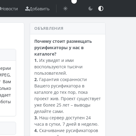
Новости
Добавить
ОБЪЯВЛЕНИЯ
Почему стоит размещать
русификаторы у нас в
каталоге?
1.
Их увидят и ими
воспользуются тысячи
серии
пользователей.
MPEG,
2.
Гарантия сохранности
т Вам
Вашего русификатора в
олько
каталоге до тех пор, пока
адает
проект жив. Проект существует
аботы
уже более 25 лет – выводы
делайте сами.
3.
Наш сервер доступен 24
часа в сутки, 7 дней в неделю.
4.
Скачивание русификаторов