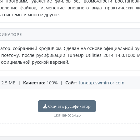
ия программ, удаление файлов без возможности восстановл
новление файлов, изменение внешнего вида практически л
а системы и многое другое.
ФИКАТОРЕ
атор, собранный KpoJIuK'ом. Сделан на основе официальной ру
 поэтому, после русификации TuneUp Utilities 2014 14.0.1000 
 официальной русской версией.
2.5 МБ |
Качество:
100% |
Сайт:
tuneup.swmirror.com
Скачать русификатор
Скачано: 5426