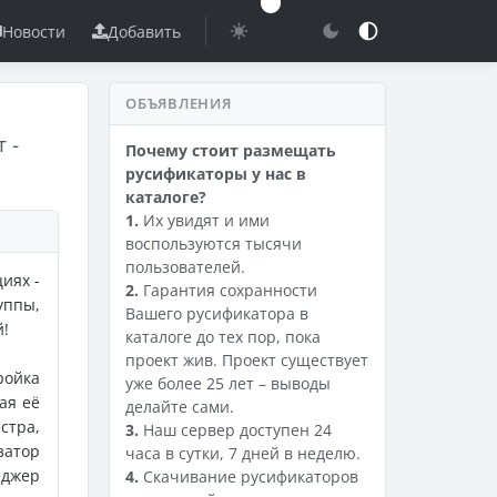
Новости
Добавить
ОБЪЯВЛЕНИЯ
т -
Почему стоит размещать
русификаторы у нас в
каталоге?
1.
Их увидят и ими
воспользуются тысячи
пользователей.
иях -
2.
Гарантия сохранности
уппы,
Вашего русификатора в
й!
каталоге до тех пор, пока
проект жив. Проект существует
ройка
уже более 25 лет – выводы
ая её
делайте сами.
стра,
3.
Наш сервер доступен 24
затор
часа в сутки, 7 дней в неделю.
еджер
4.
Скачивание русификаторов