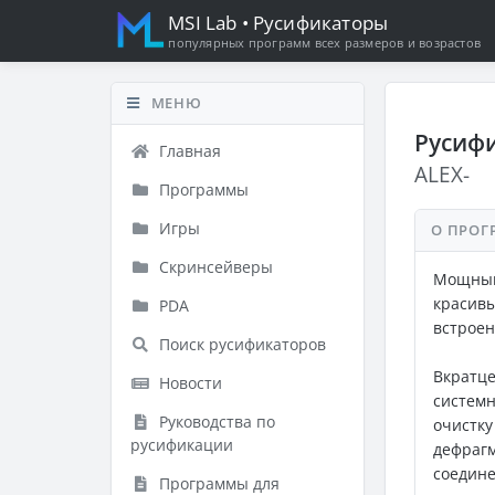
MSI Lab
• Русификаторы
популярных программ всех размеров и возрастов
МЕНЮ
Русифи
Главная
ALEX-
Программы
Игры
О ПРОГ
Скринсейверы
Мощный 
красив
PDA
встроен
Поиск русификаторов
Вкратц
Новости
системн
Руководства по
очистку
русификации
дефраг
соедин
Программы для