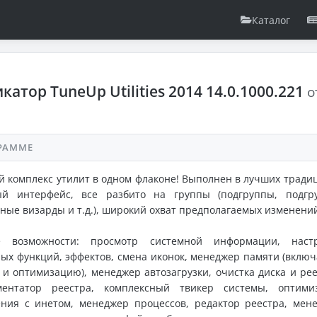
Каталог
катор TuneUp Utilities 2014 14.0.1000.221
о
РАММЕ
комплекс утилит в одном флаконе! Выполнен в лучших традиц
ый интерфейс, все разбито на группы (подгруппы, подгр
ные визарды и т.д.), широкий охват предполагаемых изменени
е возможности: просмотр системной информации, наст
ых функций, эффектов, смена иконок, менеджер памяти (включ
 и оптимизацию), менеджер автозагрузки, очистка диска и рее
ментатор реестра, комплексный твикер системы, оптими
ения с инетом, менеджер процессов, редактор реестра, мен