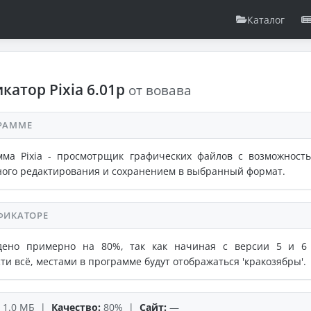
Каталог
катор Pixia 6.01p
от вовава
РАММЕ
мма Pixia - просмотрщик графических файлов с возможност
ого редактирования и сохранением в выбранный формат.
ФИКАТОРЕ
дено примерно на 80%, так как начиная с версии 5 и 6
ти всё, местами в программе будут отображаться 'кракозябры'.
1.0 МБ |
Качество:
80% |
Сайт:
—