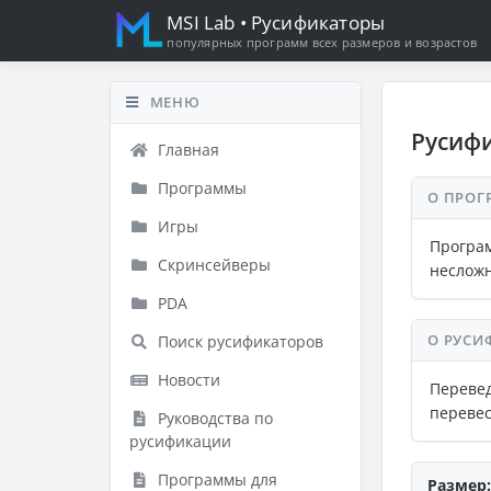
MSI Lab
• Русификаторы
популярных программ всех размеров и возрастов
МЕНЮ
Русифи
Главная
Программы
О ПРОГ
Игры
Програ
Скринсейверы
несложн
PDA
О РУСИ
Поиск русификаторов
Новости
Переве
перевес
Руководства по
русификации
Программы для
Размер: