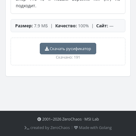
подходит.
Размер:
7.9 МБ |
Качество:
100% |
Сайт:
—
Скачать русификатор
Скачано: 191
2001–2026 ZeroChaos · MSI Lab
created by ZeroChaos ⦙
Made with Golang