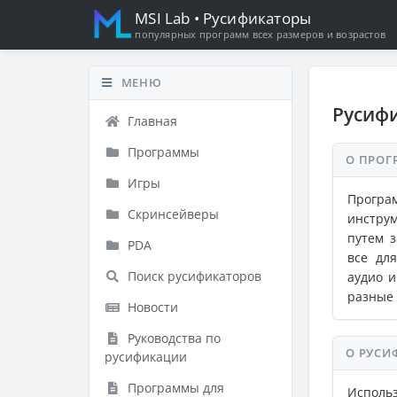
MSI Lab
• Русификаторы
популярных программ всех размеров и возрастов
МЕНЮ
Русифи
Главная
Программы
О ПРОГ
Игры
Програ
Скринсейверы
инструм
путем 
PDA
все дл
Поиск русификаторов
аудио и
разные 
Новости
Руководства по
О РУСИ
русификации
Программы для
Исполь