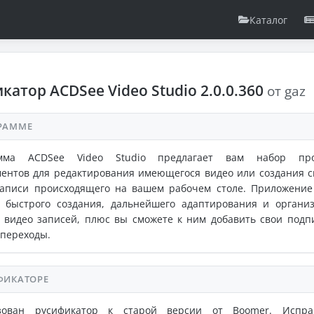
Каталог
катор ACDSee Video Studio 2.0.0.360
от gaz
РАММЕ
мма ACDSee Video Studio предлагает вам набор про
ентов для редактирования имеющегося видео или создания с
записи происходящего на вашем рабочем столе. Приложение
я быстрого создания, дальнейшего адаптирования и органи
 видео записей, плюс вы сможете к ним добавить свои подп
переходы.
ФИКАТОРЕ
зован русификатор к старой версии от Boomer. Испра