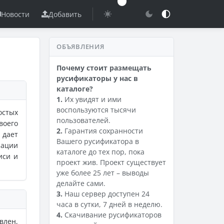
Новости
Добавить
ОБЪЯВЛЕНИЯ
Почему стоит размещать
русификаторы у нас в
каталоге?
1.
Их увидят и ими
воспользуются тысячи
стых
пользователей.
воего
2.
Гарантия сохранности
 дает
Вашего русификатора в
зации
каталоге до тех пор, пока
иси и
проект жив. Проект существует
уже более 25 лет – выводы
делайте сами.
3.
Наш сервер доступен 24
часа в сутки, 7 дней в неделю.
4.
Скачивание русификаторов
влен,