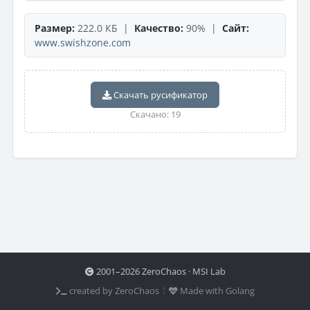
Размер:
222.0 КБ |
Качество:
90% |
Сайт:
www.swishzone.com
Скачать русификатор
Скачано: 19
2001–2026 ZeroChaos · MSI Lab
created by ZeroChaos ⦙
Made with Golang