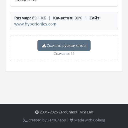
Размер:
85.1 КБ |
Качество:
90% |
Сайт:
www.hyperionics.com
Скачать русификатор
Скачано: 11
2001–2026 ZeroChaos · MSI Lab
created by ZeroChaos ⦙
Made with Golang