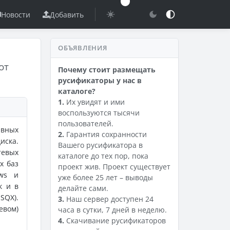
Новости
Добавить
ОБЪЯВЛЕНИЯ
от
Почему стоит размещать
русификаторы у нас в
каталоге?
1.
Их увидят и ими
воспользуются тысячи
пользователей.
рвных
2.
Гарантия сохранности
иска.
Вашего русификатора в
тевых
каталоге до тех пор, пока
х баз
проект жив. Проект существует
ows и
уже более 25 лет – выводы
к и в
делайте сами.
SQX).
3.
Наш сервер доступен 24
евом)
часа в сутки, 7 дней в неделю.
4.
Скачивание русификаторов