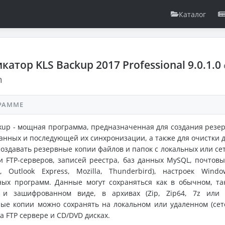
Каталог
катор KLS Backup 2017 Professional 9.0.1.0
n
РАММЕ
kup - мощная программа, предназначенная для создания резе
анных и последующей их синхронизации, а также для очистки д
оздавать резервные копии файлов и папок с локальных или се
и FTP-серверов, записей реестра, баз данных MySQL, почтовы
k, Outlook Express, Mozilla, Thunderbird), настроек Wind
ных программ. Данные могут сохраняться как в обычном, та
 и зашифрованном виде, в архивах (Zip, Zip64, 7z или 
ые копии можно сохранять на локальном или удаленном (сет
на FTP сервере и CD/DVD дисках.