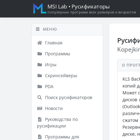
MSI Lab
• Русификаторы
популярных программ всех размеров и возрастов
МЕНЮ
Русифи
Главная
Kopejki
Программы
Игры
О ПРОГ
Скринсейверы
KLS Bac
копий д
PDA
Может с
Поиск русификаторов
дисков 
(Outloo
Новости
различ
Руководства по
сжатом
русификации
Резервн
диске, 
Программы для