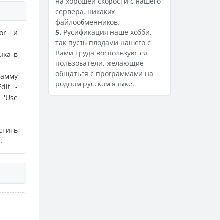
на хорошей скорости с нашего
сервера, никаких
файлообменников.
5.
Русификация наше хобби,
tor и
так пусть плодами нашего с
Вами труда воспользуются
ыка в
пользователи, желающие
общаться с программами на
амму
родном русском языке.
dit -
 'Use
стить
.