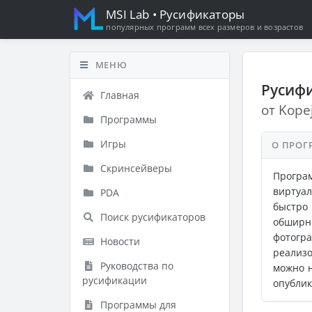
MSI Lab
• Русификаторы
популярных программ всех размеров и возрастов
МЕНЮ
Русифи
Главная
от Kope
Программы
Игры
О ПРОГ
Скринсейверы
Програм
виртуал
PDA
быстро
Поиск русификаторов
обширн
фотогр
Новости
реализо
Руководства по
можно н
русификации
опублик
Программы для