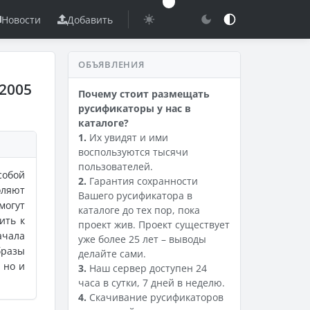
Новости
Добавить
ОБЪЯВЛЕНИЯ
62005
Почему стоит размещать
русификаторы у нас в
каталоге?
1.
Их увидят и ими
воспользуются тысячи
пользователей.
собой
2.
Гарантия сохранности
оляют
Вашего русификатора в
могут
каталоге до тех пор, пока
ить к
проект жив. Проект существует
ачала
уже более 25 лет – выводы
бразы
делайте сами.
 но и
3.
Наш сервер доступен 24
часа в сутки, 7 дней в неделю.
4.
Скачивание русификаторов