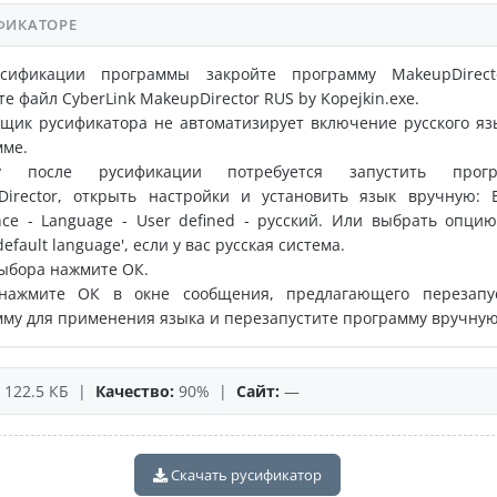
ФИКАТОРЕ
сификации программы закройте программу MakeupDirec
те файл CyberLink MakeupDirector RUS by Kopejkin.exe.
щик русификатора не автоматизирует включение русского яз
мме.
му после русификации потребуется запустить прогр
Director, открыть настройки и установить язык вручную: E
nce - Language - User defined - русский. Или выбрать опцию
efault language', если у вас русская система.
ыбора нажмите ОК.
нажмите ОК в окне сообщения, предлагающего перезапу
му для применения языка и перезапустите программу вручную
122.5 КБ |
Качество:
90% |
Сайт:
—
Скачать русификатор