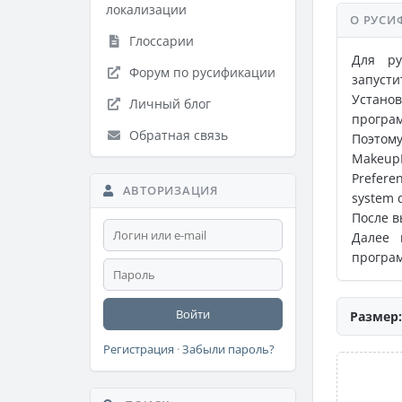
локализации
О РУСИ
Глоссарии
Для ру
Форум по русификации
запусти
Установ
Личный блог
програ
Обратная связь
Поэто
Makeup
Prefere
АВТОРИЗАЦИЯ
system d
После в
Далее 
програм
Войти
Размер:
Регистрация
·
Забыли пароль?