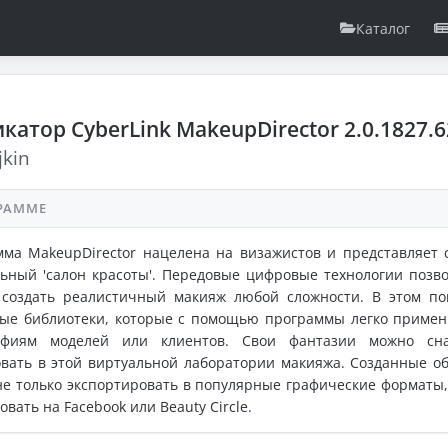
Каталог
катор CyberLink MakeupDirector 2.0.1827.
jkin
РАММЕ
ма MakeupDirector нацелена на визажистов и представляет 
ьный 'салон красоты'. Передовые цифровые технологии позв
 создать реалистичный макияж любой сложности. В этом по
ые библиотеки, которые с помощью программы легко примен
афиям моделей или клиентов. Свои фантазии можно сн
вать в этой виртуальной лаборатории макияжа. Созданные о
е только экспортировать в популярные графические форматы,
овать на Facebook или Beauty Circle.