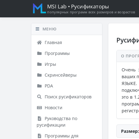
MSI Lab
• Русификаторы
популярных программ всех размеров и возрастов
МЕНЮ
Русифи
Главная
Программы
О ПРОГ
Игры
Очень 
Скринсейверы
ваших 
ЯЗЫКЕ. 
PDA
подключ
Поиск русификаторов
это в 1
програ
Новости
регистр
Руководства по
русификации
Размер:
Программы для