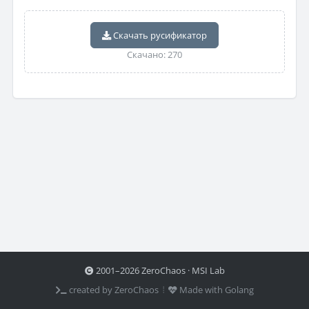
Скачать русификатор
Скачано: 270
2001–2026 ZeroChaos · MSI Lab
created by ZeroChaos ⦙
Made with Golang