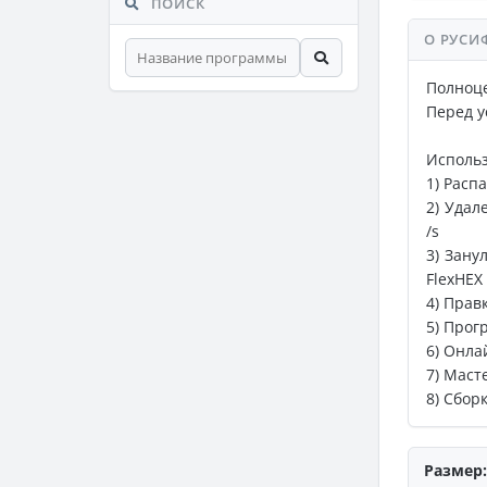
ПОИСК
О РУСИ
Полноц
Перед у
Использ
1) Расп
2) Удал
/s
3) Зану
FlexHEX
4) Прав
5) Прог
6) Онла
7) Маст
8) Сбор
Размер: