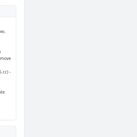
ию.
p
emove
cc) -
ate