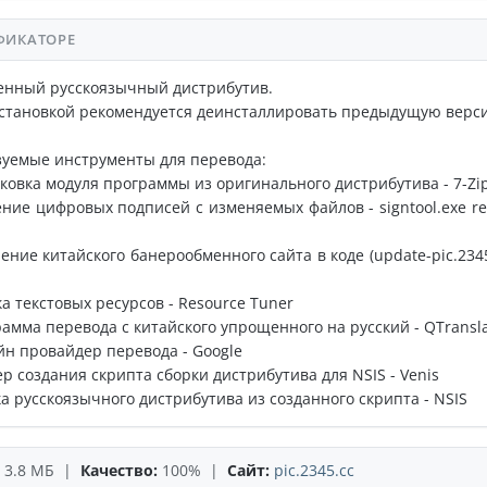
ФИКАТОРЕ
енный русскоязычный дистрибутив.
становкой рекомендуется деинсталлировать предыдущую верс
уемые инструменты для перевода:
аковка модуля программы из оригинального дистрибутива - 7-Zi
ение цифровых подписей с изменяемых файлов - signtool.exe r
ление китайского банерообменного сайта в коде (update-pic.2345.
ка текстовых ресурсов - Resource Tuner
рамма перевода с китайского упрощенного на русский - QTransl
йн провайдер перевода - Google
ер создания скрипта сборки дистрибутива для NSIS - Venis
ка русскоязычного дистрибутива из созданного скрипта - NSIS
3.8 МБ |
Качество:
100% |
Сайт:
pic.2345.cc