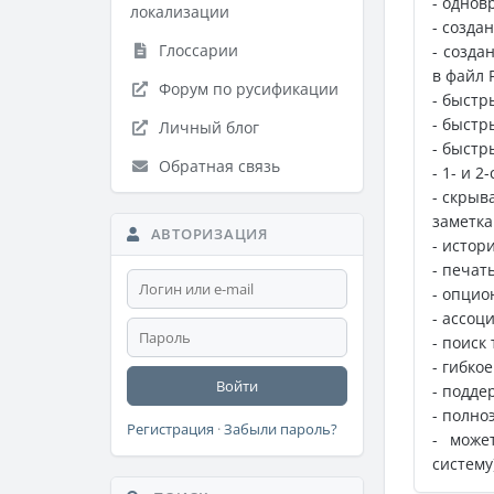
- однов
локализации
- созда
Глоссарии
- созда
в файл 
Форум по русификации
- быстр
- быстр
Личный блог
- быстр
Обратная связь
- 1- и 
- скрыв
заметк
АВТОРИЗАЦИЯ
- истор
- печат
- опцио
- ассоц
- поиск
- гибко
Войти
- подде
- полн
Регистрация
·
Забыли пароль?
- може
систему