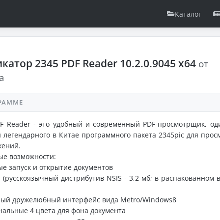
Каталог
катор 2345 PDF Reader 10.2.0.9045 x64
от
a
РАММЕ
F Reader - это удобный и современный PDF-просмотрщик, од
 легендарного в Китае программного пакета 2345pic для прос
жений.
ые возможности:
ые запуск и открытие документов
й (русскоязычный дистрибутив NSIS - 3,2 мб; в распакованном в
ный дружелюбный интерфейс вида Metro/Windows8
нальные 4 цвета для фона документа