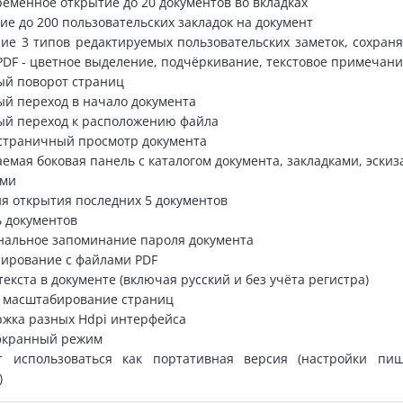
ременное открытие до 20 документов во вкладках
ние до 200 пользовательских закладок на документ
ние 3 типов редактируемых пользовательских заметок, сохран
PDF - цветное выделение, подчёркивание, текстовое примечан
ый поворот страниц
ый переход в начало документа
ый переход к расположению файла
2-страничный просмотр документа
аемая боковая панель с каталогом документа, закладками, эскиз
ами
ия открытия последних 5 документов
ь документов
нальное запоминание пароля документа
иирование с файлами PDF
 текста в документе (включая русский и без учёта регистра)
е масштабирование страниц
ржка разных Hdpi интерфейса
оэкранный режим
т использоваться как портативная версия (настройки пи
)