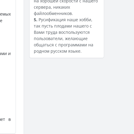
на хорошей скорости с нашего
сервера, никаких
файлообменников.
яемых
5.
Русификация наше хобби,
ие
так пусть плодами нашего с
Вами труда воспользуются
пользователи, желающие
общаться с программами на
родном русском языке.
ами и
шет в