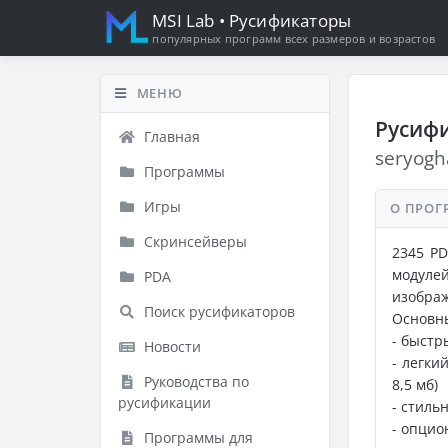
MSI Lab
• Русификаторы
популярных программ всех размеров и возрастов
МЕНЮ
Русифи
Главная
seryogh
Программы
Игры
О ПРОГ
Скринсейверы
2345 PD
модулей
PDA
изобра
Поиск русификаторов
Основн
- быстр
Новости
- легки
Руководства по
8,5 мб)
русификации
- стиль
- опцио
Программы для