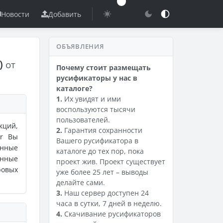
Новости
Добавить
ОБЪЯВЛЕНИЯ
4)
от
Почему стоит размещать
русификаторы у нас в
каталоге?
1.
Их увидят и ими
воспользуются тысячи
пользователей.
кций,
2.
Гарантия сохранности
er Вы
Вашего русификатора в
енные
каталоге до тех пор, пока
енные
проект жив. Проект существует
ровых
уже более 25 лет – выводы
делайте сами.
3.
Наш сервер доступен 24
часа в сутки, 7 дней в неделю.
4.
Скачивание русификаторов