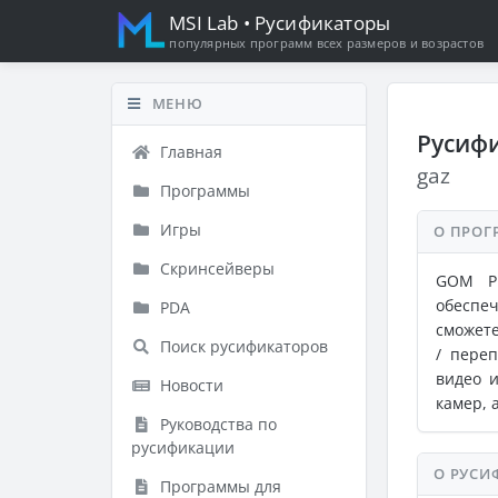
MSI Lab
• Русификаторы
популярных программ всех размеров и возрастов
МЕНЮ
Русифи
Главная
gaz
Программы
Игры
О ПРОГ
Скринсейверы
GOM Pl
обеспе
PDA
сможете
Поиск русификаторов
/ пере
видео 
Новости
камер, 
Руководства по
русификации
О РУСИ
Программы для