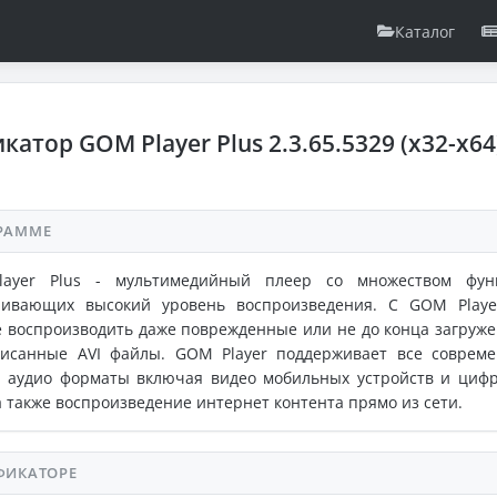
Каталог
катор GOM Player Plus 2.3.65.5329 (x32-x6
РАММЕ
ayer Plus - мультимедийный плеер со множеством фун
чивающих высокий уровень воспроизведения. С GOM Play
 воспроизводить даже поврежденные или не до конца загруж
писанные AVI файлы. GOM Player поддерживает все соврем
и аудио форматы включая видео мобильных устройств и циф
а также воспроизведение интернет контента прямо из сети.
ФИКАТОРЕ