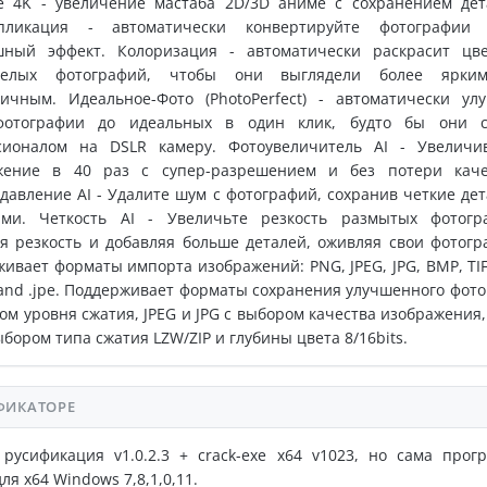
me 4K - увеличение маcтаба 2D/3D аниме с сохранением дет
пликация - автоматически конвертируйте фотографии
шный эффект. Колоризация - автоматически раскрасит цв
белых фотографий, чтобы они выглядели более ярки
тичным. Идеальное-Фото (PhotoPerfect) - автоматически ул
отографии до идеальных в один клик, будто бы они с
сионалом на DSLR камеру. Фотоувеличитель AI - Увеличи
жение в 40 раз с супер-разрешением и без потери каче
авление AI - Удалите шум с фотографий, сохранив четкие дет
ами. Четкость AI - Увеличьте резкость размытых фотогр
 резкость и добавляя больше деталей, оживляя свои фотогр
ивает форматы импорта изображений: PNG, JPEG, JPG, BMP, TIF,
and .jpe. Поддерживает форматы сохранения улучшенного фото
ом уровня сжатия, JPEG и JPG c выбором качества изображения, 
выбором типа сжатия LZW/ZIP и глубины цвета 8/16bits.
ФИКАТОРЕ
русификация v1.0.2.3 + crack-exe x64 v1023, но сама прог
ля x64 Windows 7,8,1,0,11.