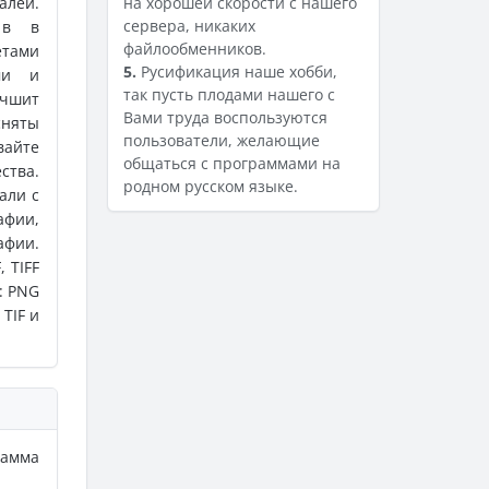
алей.
на хорошей скорости с нашего
сервера, никаких
 в в
файлообменников.
етами
5.
Русификация наше хобби,
ми и
так пусть плодами нашего с
учшит
Вами труда воспользуются
няты
пользователи, желающие
вайте
общаться с программами на
ства.
родном русском языке.
али с
афии,
афии.
 TIFF
: PNG
TIF и
рамма