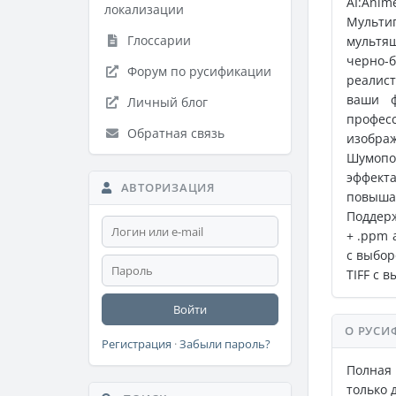
AI:Ani
локализации
Мульти
Глоссарии
мультя
черно-
Форум по русификации
реалис
ваши ф
Личный блог
профес
Обратная связь
изобра
Шумопод
эффект
АВТОРИЗАЦИЯ
повышая
Поддерж
+ .ppm 
с выбор
TIFF c 
Войти
О РУСИ
Регистрация
·
Забыли пароль?
Полная 
только д