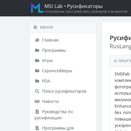
MSI Lab
• Русификаторы
популярных программ всех размеров и возрастов
МЕНЮ
Русифи
Главная
RusLan
Программы
Игры
О ПРОГ
Скринсейверы
DVDFab
компле
PDA
фотогра
Поиск русификаторов
исполь
миллио
Новости
Enhanc
Руководства по
без пот
русификации
повыша
ускоре
Программы для