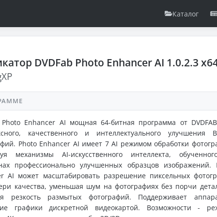
Каталог
катор DVDFab Photo Enhancer AI 1.0.2.3 x6
gXP
РАММЕ
 Photo Enhancer AI мощная 64-битная программа от DVDFAB
ксного, качественного и интеллектуального улучшения 
фий. Photo Enhancer AI имеет 7 AI режимом обработки фотогр
зуя механизмы AI-искусственного интеллекта, обученно
нах профессионально улучшенных образцов изображений. 
er AI может масштабировать разрешение пиксельных фотог
ери качества, уменьшая шум на фотографиях без порчи дета
я резкость размытых фотографий. Поддерживает аппар
ние графики дискретной видеокартой. Возможности - р