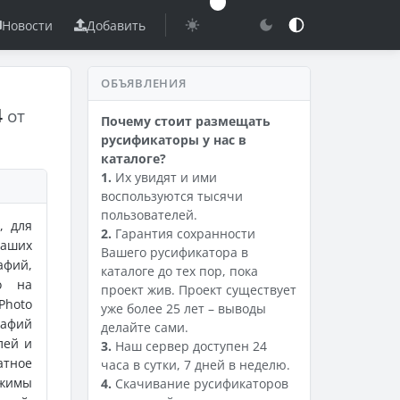
Новости
Добавить
ОБЪЯВЛЕНИЯ
4
от
Почему стоит размещать
русификаторы у нас в
каталоге?
1.
Их увидят и ими
воспользуются тысячи
пользователей.
, для
2.
Гарантия сохранности
Ваших
Вашего русификатора в
афий,
каталоге до тех пор, пока
го на
проект жив. Проект существует
Photo
уже более 25 лет – выводы
рафий
делайте сами.
лей и
3.
Наш сервер доступен 24
атное
часа в сутки, 7 дней в неделю.
ежимы
4.
Скачивание русификаторов