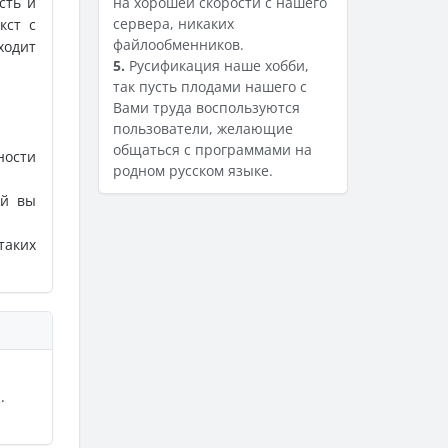
сть и
на хорошей скорости с нашего
сервера, никаких
кст с
файлообменников.
ходит
5.
Русификация наше хобби,
так пусть плодами нашего с
Вами труда воспользуются
пользователи, желающие
общаться с программами на
ности
родном русском языке.
ый вы
таких
.