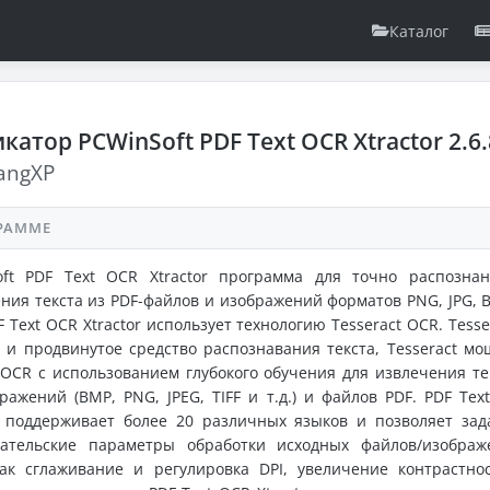
Каталог
катор PCWinSoft PDF Text OCR Xtractor 2.6.
angXP
РАММЕ
oft PDF Text OCR Xtractor программа для точно распозна
ния текста из PDF-файлов и изображений форматов PNG, JPG, 
DF Text OCR Xtractor использует технологию Tesseract OCR. Tesse
и продвинутое средство распознавания текста, Tesseract м
OCR с использованием глубокого обучения для извлечения те
ражений (BMP, PNG, JPEG, TIFF и т.д.) и файлов PDF. PDF Tex
r поддерживает более 20 различных языков и позволяет зад
вательские параметры обработки исходных файлов/изображ
как сглаживание и регулировка DPI, увеличение контрастно