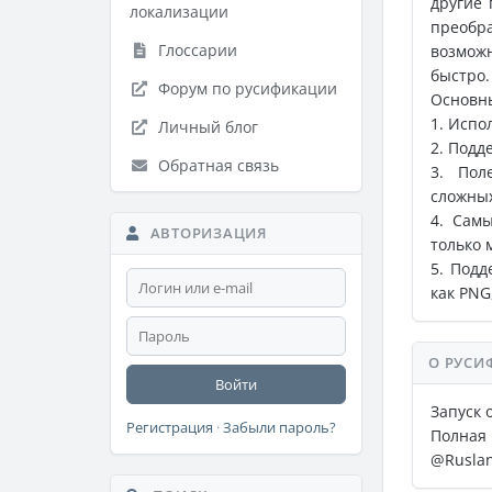
другие 
локализации
преобр
Глоссарии
возмож
быстро.
Форум по русификации
Основны
1. Испо
Личный блог
2. Подд
Обратная связь
3. Пол
сложных
4. Сам
АВТОРИЗАЦИЯ
только 
5. Подд
как PNG
О РУСИ
Войти
Запуск 
Регистрация
·
Забыли пароль?
Полная 
@Ruslan