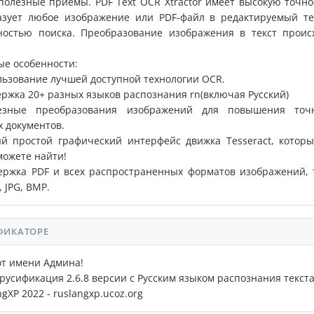
полезные приемы. PDF Text OCR Xtractor имеет высокую точно
азует любое изображение или PDF-файл в редактируемый те
ностью поиска. Преобразование изображения в текст проис
е особенности:
льзование лучшей доступной технологии OCR.
ержка 20+ разных языков распознания rn(включая Русский)
езные преобразования изображений для повышения точ
 документов.
ый простой графический интерфейс движка Tesseract, котор
можете найти!
ержка PDF и всех распространенных форматов изображений, 
, JPG, BMP.
ФИКАТОРЕ
от имени Админа!
русификация 2.6.8 версии с Русским языком распознания текста
gXP 2022 - ruslangxp.ucoz.org