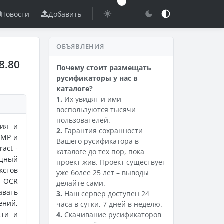
Новости
Добавить
ОБЪЯВЛЕНИЯ
8.80
Почему стоит размещать
русификаторы у нас в
каталоге?
1.
Их увидят и ими
воспользуются тысячи
пользователей.
ния и
2.
Гарантия сохранности
BMP и
Вашего русификатора в
ract -
каталоге до тех пор, пока
ощный
проект жив. Проект существует
кстов
уже более 25 лет – выводы
t OCR
делайте сами.
авать
3.
Наш сервер доступен 24
ений,
часа в сутки, 7 дней в неделю.
сти и
4.
Скачивание русификаторов