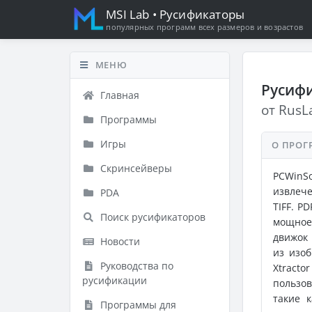
MSI Lab
• Русификаторы
популярных программ всех размеров и возрастов
МЕНЮ
Русифи
Главная
от RusL
Программы
Игры
О ПРОГ
Скринсейверы
PCWinS
извлече
PDA
TIFF. P
Поиск русификаторов
мощное 
движок 
Новости
из изоб
Руководства по
Xtracto
русификации
пользо
такие 
Программы для