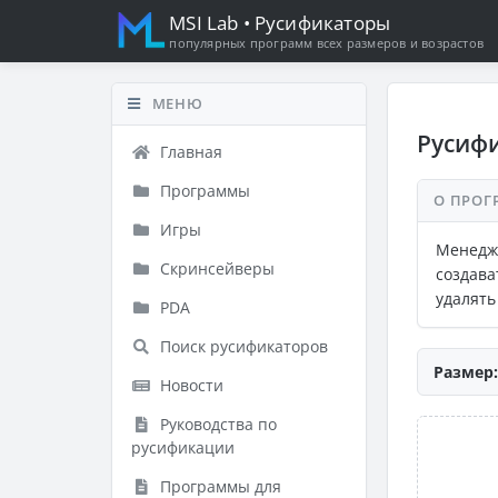
MSI Lab
• Русификаторы
популярных программ всех размеров и возрастов
МЕНЮ
Русифи
Главная
Программы
О ПРОГ
Игры
Менедж
Скринсейверы
создава
удалять
PDA
Поиск русификаторов
Размер:
Новости
Руководства по
русификации
Программы для