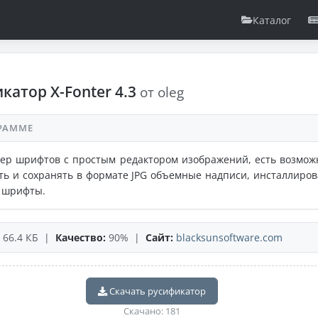
Каталог
катор X-Fonter 4.3
от oleg
РАММЕ
ер шрифтов с простым редактором изображений, есть возмож
ть и сохранять в формате JPG объемные надписи, инсталлиров
 шрифты.
66.4 КБ |
Качество:
90% |
Сайт:
blacksunsoftware.com
Скачать русификатор
Скачано: 181