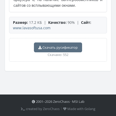
сайтов со всплывающими окнами.
Размер:
17.2 КБ |
Качество:
90% |
Сайт:
www.lavasoftusa.com
Скачать русификатор
Скачано: 552
2001–2026 ZeroChaos · MSI Lab
created by ZeroChaos ⦙
Made with Golang