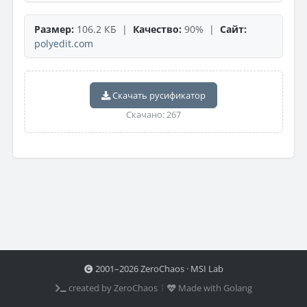
Размер:
106.2 КБ |
Качество:
90% |
Сайт:
polyedit.com
Скачать русификатор
Скачано: 267
2001–2026 ZeroChaos · MSI Lab
created by ZeroChaos ⦙
Made with Golang