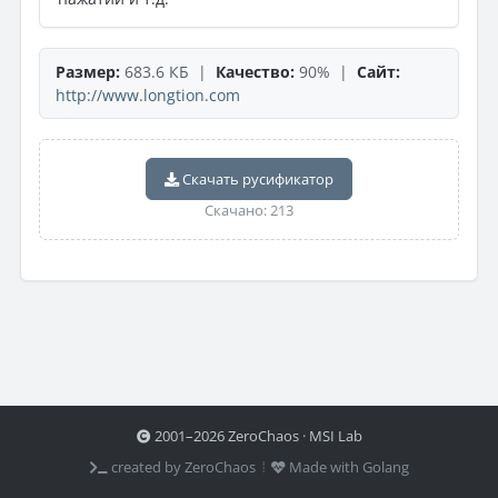
Размер:
683.6 КБ |
Качество:
90% |
Сайт:
http://www.longtion.com
Скачать русификатор
Скачано: 213
2001–2026 ZeroChaos · MSI Lab
created by ZeroChaos ⦙
Made with Golang