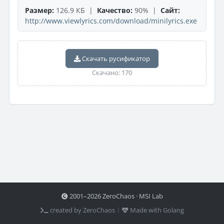
Размер:
126.9 КБ |
Качество:
90% |
Сайт:
http://www.viewlyrics.com/download/minilyrics.exe
Скачать русификатор
Скачано: 170
2001–2026 ZeroChaos · MSI Lab
created by ZeroChaos ⦙
Made with Golang