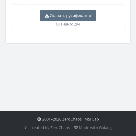
Скачать русификатор
Скачано: 294
2001–2026 ZeroChaos · MSI Lab
created by ZeroChaos ⦙
Made with Golang