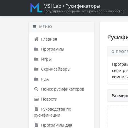
MSI Lab
• Русификаторы
популярных программ всех размеров и возрастов
МЕНЮ
Русифи
Главная
Программы
О ПРОГ
Игры
Програм
Скринсейверы
себе ре
компил
PDA
Поиск русификаторов
Размер:
Новости
Руководства по
русификации
Программы для