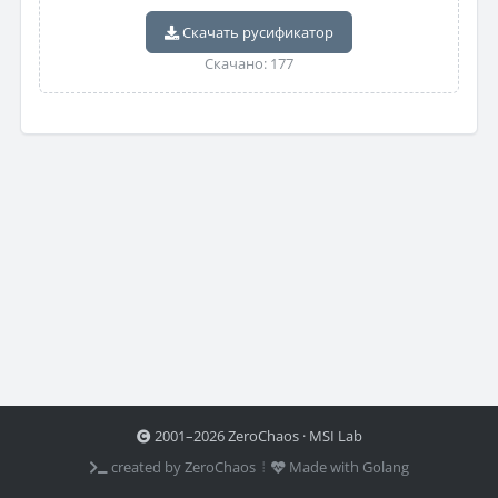
Скачать русификатор
Скачано: 177
2001–2026 ZeroChaos · MSI Lab
created by ZeroChaos ⦙
Made with Golang