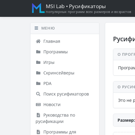
MSI Lab
• Русификаторы
популярных программ всех размеров и возрастов
МЕНЮ
Русифи
Главная
Программы
О ПРОГ
Игры
Програм
Скринсейверы
PDA
О РУСИ
Поиск русификаторов
Это не 
Новости
Руководства по
Размер:
русификации
Программы для