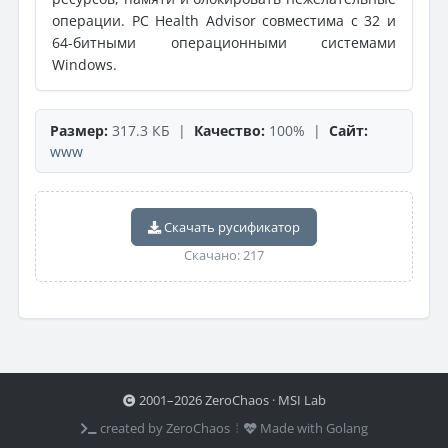
операции. PC Health Advisor совместима с 32 и
64-битными операционными системами
Windows.
Размер:
317.3 КБ |
Качество:
100% |
Сайт:
www
Скачать русификатор
Скачано: 217
2001–2026 ZeroChaos · MSI Lab
created by ZeroChaos ⦙
Made with Golang