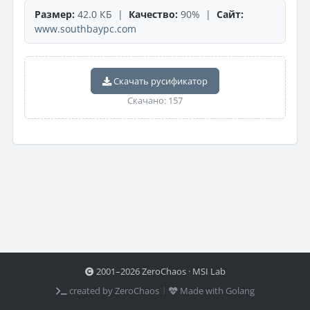
Размер:
42.0 КБ |
Качество:
90% |
Сайт:
www.southbaypc.com
Скачать русификатор
Скачано: 157
2001–2026 ZeroChaos · MSI Lab
created by ZeroChaos ⦙
Made with Golang