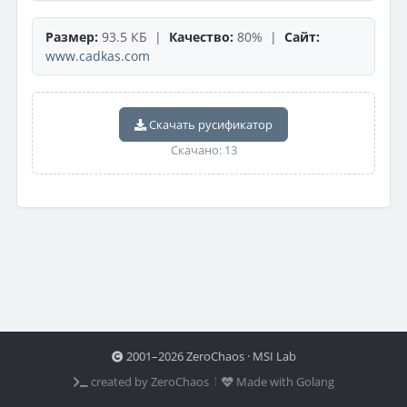
Размер:
93.5 КБ |
Качество:
80% |
Сайт:
www.cadkas.com
Скачать русификатор
Скачано: 13
2001–2026 ZeroChaos · MSI Lab
created by ZeroChaos ⦙
Made with Golang